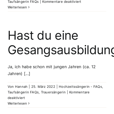
für
Taufsängerin FAQs
|
Kommentare deaktiviert
Was
Weiterlesen
ist,
wenn
sich
kurzfristig
Hast du eine
etwas
ändert?
Gesangsausbildun
Ja, ich habe schon mit jungen Jahren (ca. 12
Jahren) [...]
Von
Hannah
|
25. März 2022
|
Hochzeitssängerin - FAQs
,
Taufsängerin FAQs
,
Trauersängerin
|
Kommentare
für
deaktiviert
Hast
Weiterlesen
du