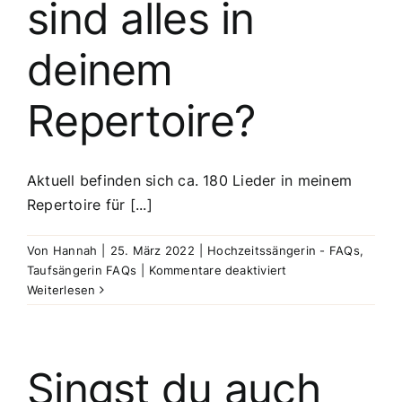
sind alles in
deinem
Repertoire?
Aktuell befinden sich ca. 180 Lieder in meinem
Repertoire für [...]
Von
Hannah
|
25. März 2022
|
Hochzeitssängerin - FAQs
,
für
Taufsängerin FAQs
|
Kommentare deaktiviert
Welche
Weiterlesen
Lieder
sind
alles
in
Singst du auch
deinem