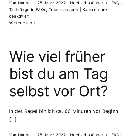
Von
Hannah
|
25. März 2022
|
Hochzeitssängerin - FAQs
,
Taufsängerin FAQs
,
Trauersängerin
|
Kommentare
für
deaktiviert
Wie
Weiterlesen
bezahlen
wir
dich?
Wie viel früher
bist du am Tag
selbst vor Ort?
In der Regel bin ich ca. 60 Minuten vor Beginn
[...]
Von
Hannah
|
25. März 2022
|
Hochzeitssängerin - FAQs
,