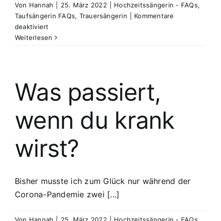
Von
Hannah
|
25. März 2022
|
Hochzeitssängerin - FAQs
,
Taufsängerin FAQs
,
Trauersängerin
|
Kommentare
für
deaktiviert
Wie
Weiterlesen
kontaktieren
wir
dich
am
Was passiert,
besten?
wenn du krank
wirst?
Bisher musste ich zum Glück nur während der
Corona-Pandemie zwei [...]
Von
Hannah
|
25. März 2022
|
Hochzeitssängerin - FAQs
,