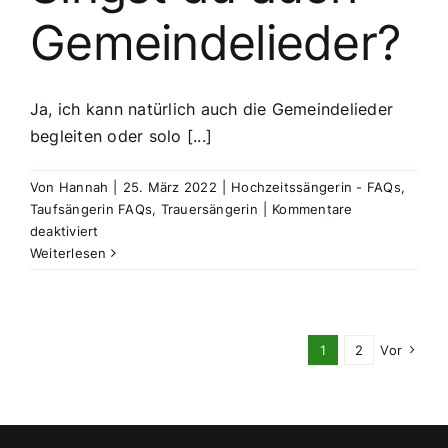
Repertoire?
Gemeindelieder?
Ja, ich kann natürlich auch die Gemeindelieder
begleiten oder solo [...]
Von
Hannah
|
25. März 2022
|
Hochzeitssängerin - FAQs
,
Taufsängerin FAQs
,
Trauersängerin
|
Kommentare
für
deaktiviert
Singst
Weiterlesen
du
auch
Gemeindelieder?
1
2
Vor