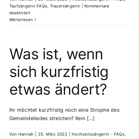
Taufsängerin FAQs
,
Trauersängerin
|
Kommentare
für
deaktiviert
Was
Weiterlesen
passiert,
wenn
du
krank
Was ist, wenn
wirst?
sich kurzfristig
etwas ändert?
Ihr möchtet kurzfristig noch eine Strophe des
Gemeindeliedes streichen? Kein [...]
Von
Hannah
|
25. März 2022
|
Hochzeitssängerin - FAQs
,