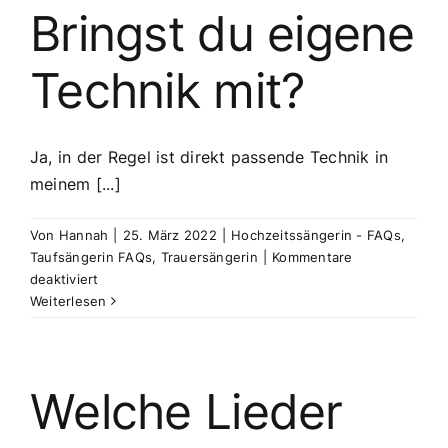
Vertrag
Bringst du eigene
ausstellen?
Technik mit?
Ja, in der Regel ist direkt passende Technik in
meinem [...]
Von
Hannah
|
25. März 2022
|
Hochzeitssängerin - FAQs
,
Taufsängerin FAQs
,
Trauersängerin
|
Kommentare
für
deaktiviert
Bringst
Weiterlesen
du
eigene
Technik
mit?
Welche Lieder