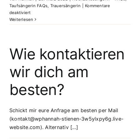
Taufsängerin FAQs
,
Trauersängerin
|
Kommentare
für
deaktiviert
Wie
Weiterlesen
viel
früher
bist
du
Wie kontaktieren
am
Tag
wir dich am
selbst
vor
Ort?
besten?
Schickt mir eure Anfrage am besten per Mail
(kontakt@wphannah-stienen-3w5ylxpy6g.live-
website.com). Alternativ [...]