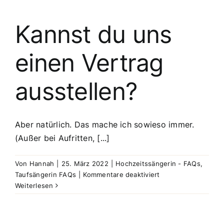
eine
Gesangsausbildung?
Kannst du uns
einen Vertrag
ausstellen?
Aber natürlich. Das mache ich sowieso immer.
(Außer bei Aufritten, [...]
Von
Hannah
|
25. März 2022
|
Hochzeitssängerin - FAQs
,
für
Taufsängerin FAQs
|
Kommentare deaktiviert
Kannst
Weiterlesen
du
uns
einen