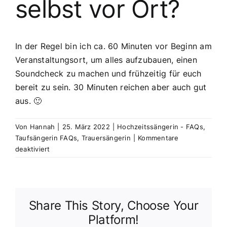
selbst vor Ort?
In der Regel bin ich ca. 60 Minuten vor Beginn am
Veranstaltungsort, um alles aufzubauen, einen
Soundcheck zu machen und frühzeitig für euch
bereit zu sein. 30 Minuten reichen aber auch gut
aus. 🙂
Von
Hannah
|
25. März 2022
|
Hochzeitssängerin - FAQs
,
Taufsängerin FAQs
,
Trauersängerin
|
Kommentare
für
deaktiviert
Wie
viel
früher
bist
Share This Story, Choose Your
du
am
Platform!
Tag