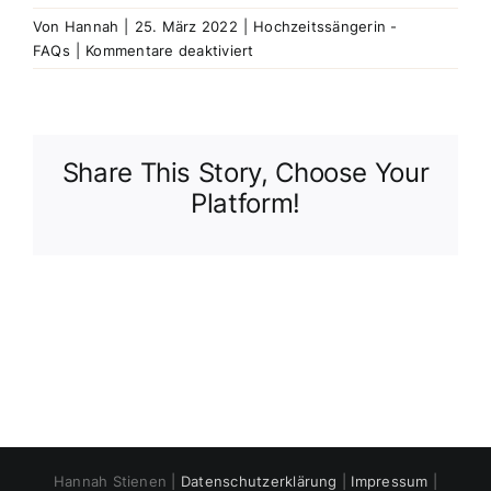
Von
Hannah
|
25. März 2022
|
Hochzeitssängerin -
für
FAQs
|
Kommentare deaktiviert
Welche
Kombi-
Pakete
bietest
Share This Story, Choose Your
du
an?
Platform!
Hannah Stienen |
Datenschutzerklärung
|
Impressum
|