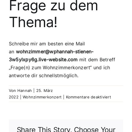
Frage zu dem
Thema!
Schreibe mir am besten eine Mail
an
wohnzimmer@wphannah-stienen-
3w5ylxpy6g.live-website.com
mit dem
Betreff
„Frage(n) zum Wohnzimmerkonzert“
und ich
antworte dir schnellstmöglich.
Von
Hannah
|
25. März
für
2022
|
Wohnzimmerkonzert
|
Kommentare deaktiviert
Ich
habe
noch
eine
Share This Story, Choose Your
andere