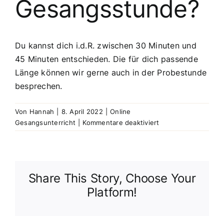
Gesangsstunde?
Du kannst dich i.d.R. zwischen 30 Minuten und
45 Minuten entschieden. Die für dich passende
Länge können wir gerne auch in der Probestunde
besprechen.
Von
Hannah
|
8. April 2022
|
Online
für
Gesangsunterricht
|
Kommentare deaktiviert
Wie
lange
dauert
eine
Share This Story, Choose Your
Gesangsstunde?
Platform!